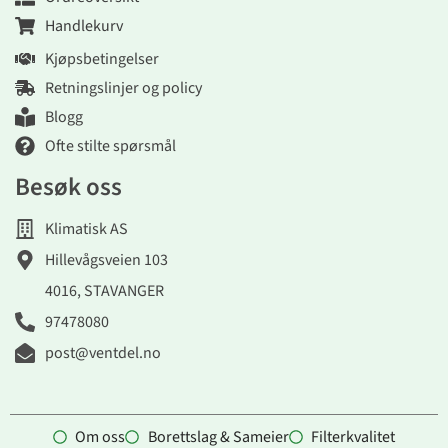
Handlekurv
Kjøpsbetingelser
Retningslinjer og policy
Blogg
Ofte stilte spørsmål
Besøk oss
Klimatisk AS
Hillevågsveien 103
4016, STAVANGER
97478080
post@ventdel.no
Om oss
Borettslag & Sameier
Filterkvalitet