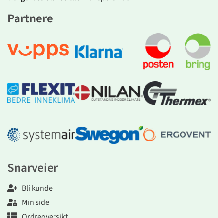
Partnere
Snarveier
Bli kunde
Min side
Ordreoversikt