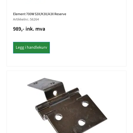
Element 700W S3X/K3X/A3X Reserve
Artikkelnr.: 56264
989,- ink. mva
Legg i handlekurv