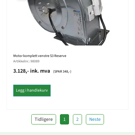
Motor komplett venstre S3 Reserve
Artikkelnr.: 98089
3.128,- ink. mva
(SPAR 348,-)
Legg i handlekurv
Tidligere
1
2
Neste