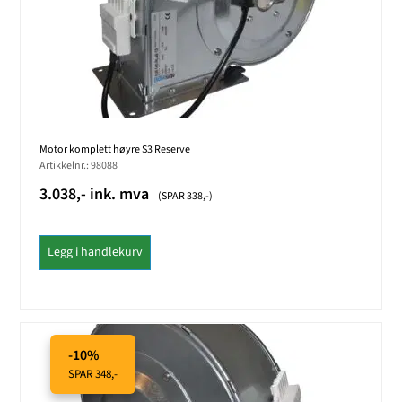
Motor komplett høyre S3 Reserve
Artikkelnr.: 98088
3.038,- ink. mva
(SPAR 338,-)
Legg i handlekurv
-10%
SPAR 348,-