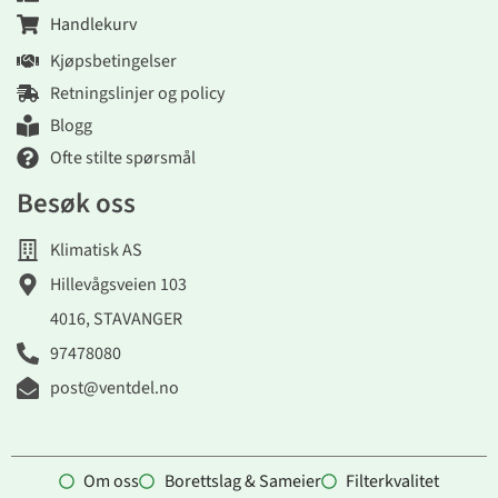
Handlekurv
Kjøpsbetingelser
Retningslinjer og policy
Blogg
Ofte stilte spørsmål
Besøk oss
Klimatisk AS
Hillevågsveien 103
4016, STAVANGER
97478080
post@ventdel.no
Om oss
Borettslag & Sameier
Filterkvalitet