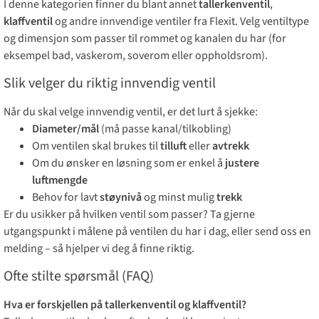
I denne kategorien finner du blant annet
tallerkenventil
,
klaffventil
og andre innvendige ventiler fra Flexit. Velg ventiltype
og dimensjon som passer til rommet og kanalen du har (for
eksempel bad, vaskerom, soverom eller oppholdsrom).
Slik velger du riktig innvendig ventil
Når du skal velge innvendig ventil, er det lurt å sjekke:
Diameter/mål
(må passe kanal/tilkobling)
Om ventilen skal brukes til
tilluft
eller
avtrekk
Om du ønsker en løsning som er enkel å
justere
luftmengde
Behov for lavt
støynivå
og minst mulig
trekk
Er du usikker på hvilken ventil som passer? Ta gjerne
utgangspunkt i målene på ventilen du har i dag, eller send oss en
melding – så hjelper vi deg å finne riktig.
Ofte stilte spørsmål (FAQ)
Hva er forskjellen på tallerkenventil og klaffventil?