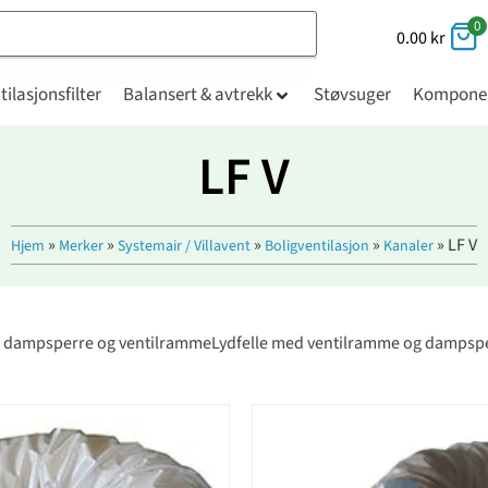
0
0.00
kr
tilasjonsfilter
Balansert & avtrekk
Støvsuger
Kompone
LF V
»
»
»
»
»
LF V
Hjem
Merker
Systemair / Villavent
Boligventilasjon
Kanaler
d dampsperre og ventilrammeLydfelle med ventilramme og dampsp