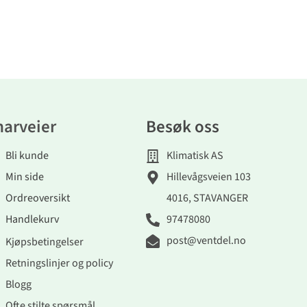
narveier
Besøk oss
Bli kunde
Klimatisk AS
Min side
Hillevågsveien 103
Ordreoversikt
4016, STAVANGER
Handlekurv
97478080
post@ventdel.no
Kjøpsbetingelser
Retningslinjer og policy
Blogg
Ofte stilte spørsmål