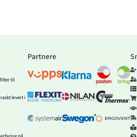
Partnere
S
lter til
askt levert i
 erfaring på