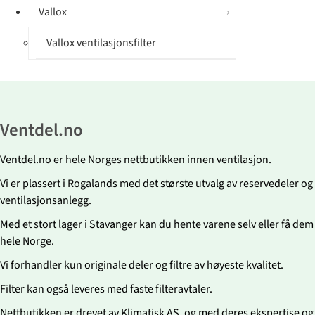
Vallox
Vallox ventilasjonsfilter
Ventdel.no
Ventdel.no er hele Norges nettbutikken innen ventilasjon.
Vi er plassert i Rogalands med det største utvalg av reservedeler og fi
ventilasjonsanlegg.
Med et stort lager i Stavanger kan du hente varene selv eller få dem r
hele Norge.
Vi forhandler kun originale deler og filtre av høyeste kvalitet.
Filter kan også leveres med faste filteravtaler.
Nettbutikken er drevet av Klimatisk AS, og med deres ekspertise og