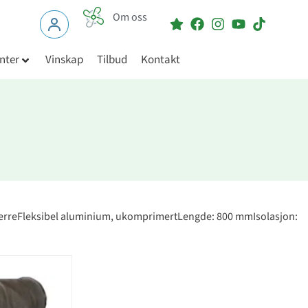
Om oss
nter
Vinskap
Tilbud
Kontakt
erreFleksibel aluminium, ukomprimertLengde: 800 mmIsolasjon: