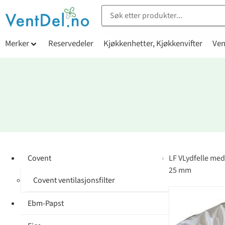
Merker
Reservedeler
Kjøkkenhetter, Kjøkkenvifter
Ven
Covent
LF VLydfelle me
25 mm
Covent ventilasjonsfilter
Ebm-Papst