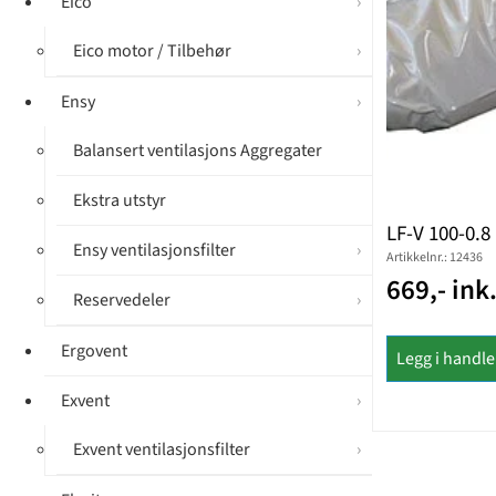
Eico
Eico motor / Tilbehør
Ensy
Balansert ventilasjons Aggregater
Ekstra utstyr
LF-V 100-0.8
Ensy ventilasjonsfilter
Artikkelnr.: 12436
669,- ink
Reservedeler
Ergovent
Legg i handl
Exvent
Exvent ventilasjonsfilter