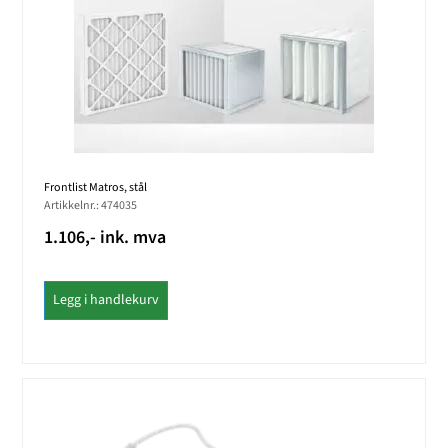
Frontlist Matros, stål
Artikkelnr.: 474035
1.106,- ink. mva
Legg i handlekurv