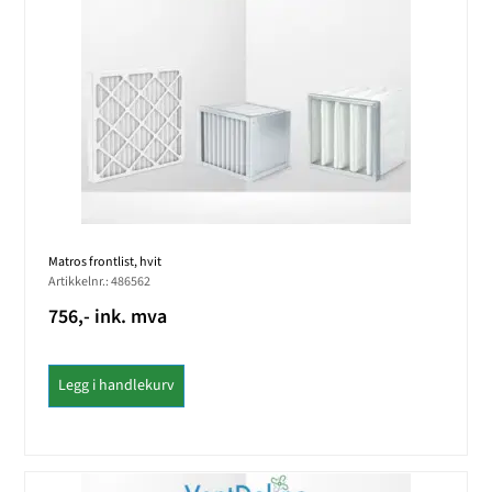
Matros frontlist, hvit
Artikkelnr.: 486562
756,- ink. mva
Legg i handlekurv