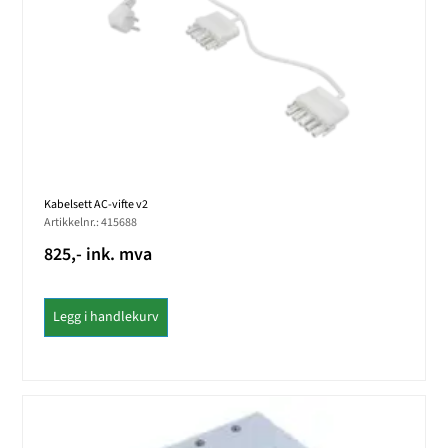
Kabelsett AC-vifte v2
Artikkelnr.: 415688
825,- ink. mva
Legg i handlekurv