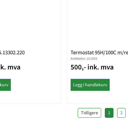
5.13302.220
Termostat 95H/100C m/re
Artikkelnr.: 211933
nk. mva
500,- ink. mva
ekurv
Legg i handlekurv
Tidligere
1
2