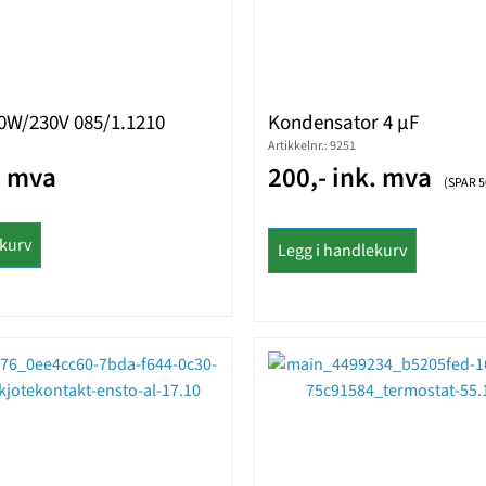
0W/230V 085/1.1210
Kondensator 4 µF
Artikkelnr.: 9251
. mva
200,- ink. mva
(SPAR 5
ekurv
Legg i handlekurv