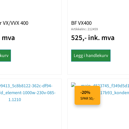
er VX/VVX 400
BF VX400
Artikkelnr.: 212459
. mva
525,- ink. mva
ekurv
Legg i handlekurv
-20%
SPAR 50,-