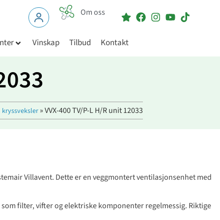
Om oss
nter
Vinskap
Tilbud
Kontakt
12033
»
VVX-400 TV/P-L H/R unit 12033
 kryssveksler
Systemair Villavent. Dette er en veggmontert ventilasjonsenhet med
er som filter, vifter og elektriske komponenter regelmessig. Riktige