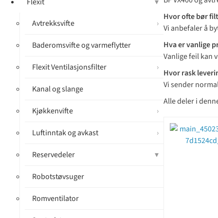
BF VX400 og avtr
Flexit
Hvor ofte bør fil
Avtrekksvifte
Vi anbefaler å by
Hva er vanlige 
Baderomsvifte og varmeflytter
Vanlige feil kan 
Flexit Ventilasjonsfilter
Hvor rask leveri
Vi sender normal
Kanal og slange
Alle deler i denn
Kjøkkenvifte
Luftinntak og avkast
Reservedeler
Robotstøvsuger
Romventilator