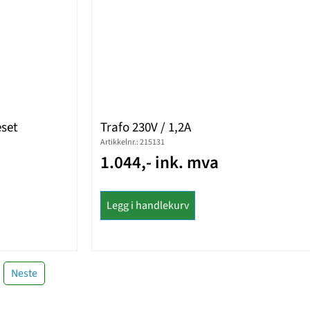
set
Trafo 230V / 1,2A
Artikkelnr.: 215131
1.044,- ink. mva
Legg i handlekurv
Neste