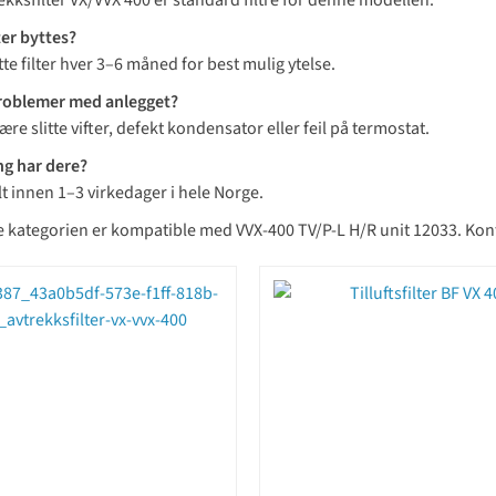
ekksfilter VX/VVX 400 er standard filtre for denne modellen.
ter byttes?
tte filter hver 3–6 måned for best mulig ytelse.
problemer med anlegget?
være slitte vifter, defekt kondensator eller feil på termostat.
ng har dere?
t innen 1–3 virkedager i hele Norge.
e kategorien er kompatible med VVX-400 TV/P-L H/R unit 12033. Kontak