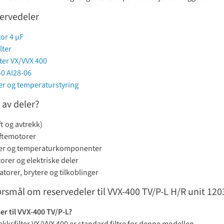
ervedeler
or 4 µF
lter
lter VX/VVX 400
40 AI28-06
r og temperaturstyring
 av deler?
uft og avtrekk)
iftemotorer
er og temperaturkomponenter
rer og elektriske deler
torer, brytere og tilkoblinger
pørsmål om reservedeler til VVX-400 TV/P-L H/R unit 120
ser til VVX-400 TV/P-L?