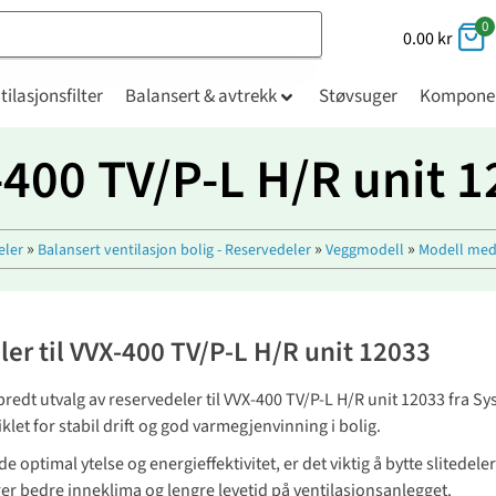
0
0.00
kr
tilasjonsfilter
Balansert & avtrekk
Støvsuger
Kompone
400 TV/P-L H/R unit 
»
»
»
eler
Balansert ventilasjon bolig - Reservedeler
Veggmodell
Modell med
er til VVX-400 TV/P-L H/R unit 12033
 bredt utvalg av reservedeler til VVX-400 TV/P-L H/R unit 12033 fra 
iklet for stabil drift og god varmegjenvinning i bolig.
e optimal ytelse og energieffektivitet, er det viktig å bytte slitedel
rer bedre inneklima og lengre levetid på ventilasjonsanlegget.