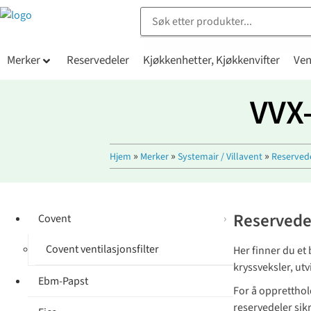
Merker
Reservedeler
Kjøkkenhetter, Kjøkkenvifter
Ven
VVX-
»
»
»
Hjem
Merker
Systemair / Villavent
Reserved
Reservedel
Covent
Covent ventilasjonsfilter
Her finner du et
kryssveksler, utv
Ebm-Papst
For å oppretthold
reservedeler sik