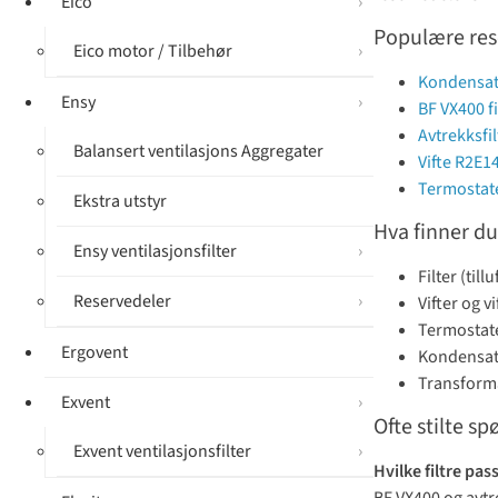
Eico
Populære res
Eico motor / Tilbehør
Kondensat
Ensy
BF VX400 fi
Avtrekksfi
Balansert ventilasjons Aggregater
Vifte R2E1
Termostate
Ekstra utstyr
Hva finner du
Ensy ventilasjonsfilter
Filter (till
Reservedeler
Vifter og v
Termostat
Ergovent
Kondensato
Transforma
Exvent
Ofte stilte s
Exvent ventilasjonsfilter
Hvilke filtre pas