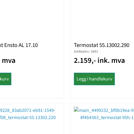
t Ensto AL 17.10
Termostat 55.13002.290
Artikkelnr.: 5891
. mva
2.159,- ink. mva
ekurv
Legg i handlekurv