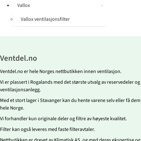
Vallox
Vallox ventilasjonsfilter
Ventdel.no
Ventdel.no er hele Norges nettbutikken innen ventilasjon.
Vi er plassert i Rogalands med det største utvalg av reservedeler og fi
ventilasjonsanlegg.
Med et stort lager i Stavanger kan du hente varene selv eller få dem r
hele Norge.
Vi forhandler kun originale deler og filtre av høyeste kvalitet.
Filter kan også leveres med faste filteravtaler.
Nettbutikken er drevet av Klimatisk AS, og med deres ekspertise og