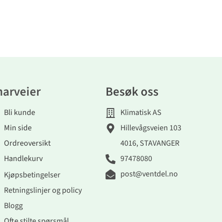
narveier
Besøk oss
Bli kunde
Klimatisk AS
Min side
Hillevågsveien 103
Ordreoversikt
4016, STAVANGER
Handlekurv
97478080
post@ventdel.no
Kjøpsbetingelser
Retningslinjer og policy
Blogg
Ofte stilte spørsmål