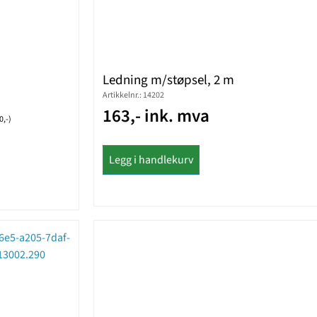
Ledning m/støpsel, 2 m
Artikkelnr.: 14202
163,- ink. mva
0,-)
Legg i handlekurv