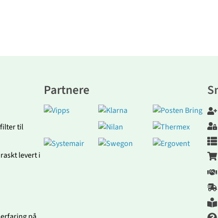
Partnere
S
lter til
askt levert i
 erfaring på