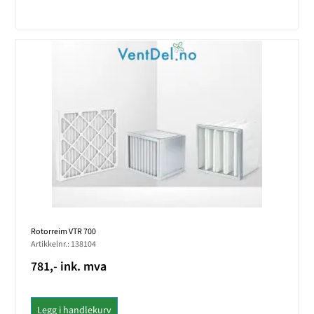
Rotorreim VTR 700
Artikkelnr.: 138104
781,- ink. mva
Legg i handlekurv