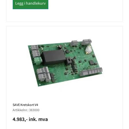
Legg i handlekurv
SAVE Kretskort V4
Artikkelnr.: 383000
4.983,- ink. mva