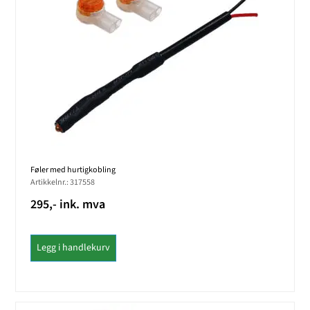
Føler med hurtigkobling
Artikkelnr.: 317558
295,- ink. mva
Legg i handlekurv