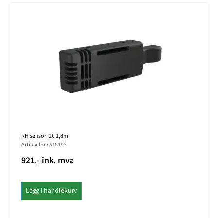
RH sensor I2C 1,8m
Artikkelnr.: 518193
921,- ink. mva
Legg i handlekurv