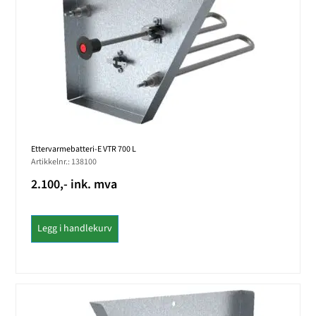
Ettervarmebatteri-E VTR 700 L
Artikkelnr.: 138100
2.100,- ink. mva
Legg i handlekurv