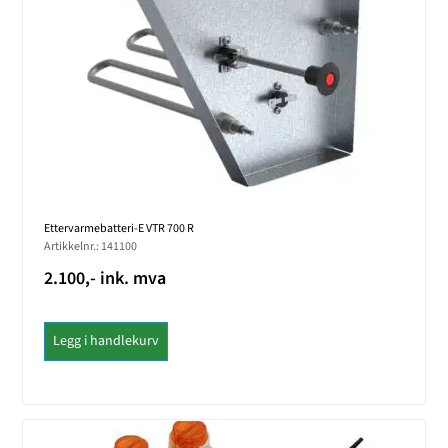
Ettervarmebatteri-E VTR 700 R
Artikkelnr.: 141100
2.100,- ink. mva
Legg i handlekurv