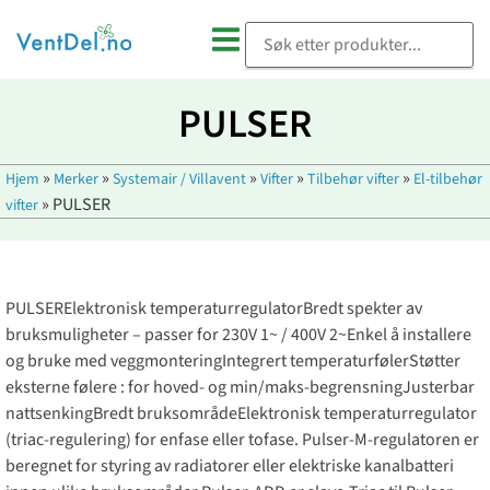
PULSER
»
»
»
»
»
Hjem
Merker
Systemair / Villavent
Vifter
Tilbehør vifter
El-tilbehør
»
PULSER
vifter
PULSERElektronisk temperaturregulatorBredt spekter av
bruksmuligheter – passer for 230V 1~ / 400V 2~Enkel å installere
og bruke med veggmonteringIntegrert temperaturfølerStøtter
eksterne følere : for hoved- og min/maks-begrensningJusterbar
nattsenkingBredt bruksområdeElektronisk temperaturregulator
(triac-regulering) for enfase eller tofase. Pulser-M-regulatoren er
beregnet for styring av radiatorer eller elektriske kanalbatteri