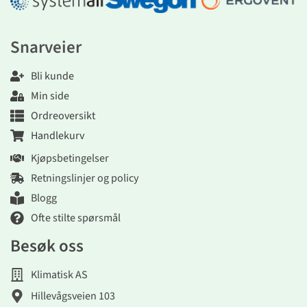
Snarveier
Bli kunde
Min side
Ordreoversikt
Handlekurv
Kjøpsbetingelser
Retningslinjer og policy
Blogg
Ofte stilte spørsmål
Besøk oss
Klimatisk AS
Hillevågsveien 103