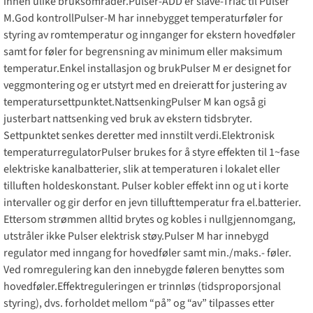
innen ulike bruksområder.Pulser-ADD er slave-Triac til Pulser
M.God kontrollPulser-M har innebygget temperaturføler for
styring av romtemperatur og innganger for ekstern hovedføler
samt for føler for begrensning av minimum eller maksimum
temperatur.Enkel installasjon og brukPulser M er designet for
veggmontering og er utstyrt med en dreieratt for justering av
temperatursettpunktet.NattsenkingPulser M kan også gi
justerbart nattsenking ved bruk av ekstern tidsbryter.
Settpunktet senkes deretter med innstilt verdi.Elektronisk
temperaturregulatorPulser brukes for å styre effekten til 1~fase
elektriske kanalbatterier, slik at temperaturen i lokalet eller
tilluften holdeskonstant. Pulser kobler effekt inn og ut i korte
intervaller og gir derfor en jevn tillufttemperatur fra el.batterier.
Ettersom strømmen alltid brytes og kobles i nullgjennomgang,
utstråler ikke Pulser elektrisk støy.Pulser M har innebygd
regulator med inngang for hovedføler samt min./maks.- føler.
Ved romregulering kan den innebygde føleren benyttes som
hovedføler.Effektreguleringen er trinnløs (tidsproporsjonal
styring), dvs. forholdet mellom “på” og “av” tilpasses etter