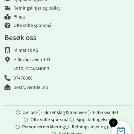
Retningslinjer og policy
Blogg
Ofte stilte spørsmål
Besøk oss
Klimatisk AS
Hillevågsveien 103
4016, STAVANGER
97478080
post@ventdel.no
Om oss
Borettslag & Sameier
Filterkvalitet
Ofte stilte spørsmål
Kjøpsbetingelser
0
Personvernerklæring
Retningslinjer og policy
Kontakt oss