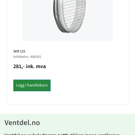
SKR 125
Artikkelnr.: 466581
281,- ink. mva
Legg i handlekurv
Ventdel.no