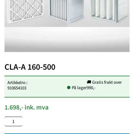
CLA-A 160-500
🚚 Gratis frakt over
Artikkelnr.:
●
På lager
990,-
910654103
1.698,- ink. mva