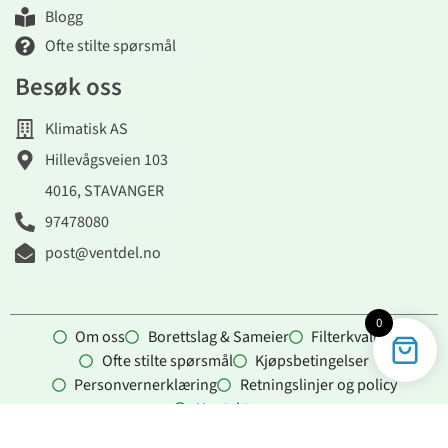
Blogg
Ofte stilte spørsmål
Besøk oss
Klimatisk AS
Hillevågsveien 103
4016, STAVANGER
97478080
post@ventdel.no
0
Om oss
Borettslag & Sameier
Filterkvalitet
Ofte stilte spørsmål
Kjøpsbetingelser
Personvernerklæring
Retningslinjer og policy
Kontakt oss