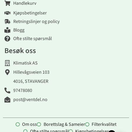
Handlekurv
Kjøpsbetingelser
Retningslinjer og policy
Blogg
Ofte stilte spørsmål
Besøk oss
Klimatisk AS
Hillevågsveien 103
4016, STAVANGER
97478080
post@ventdel.no
Om oss
Borettslag & Sameier
Filterkvalitet
Ofte stilte spørsmål
Kjøpsbetingelser