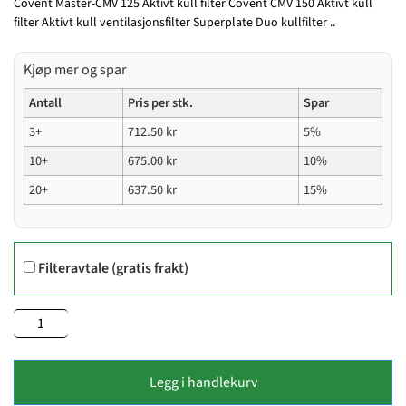
Covent Master-CMV 125 Aktivt kull filter Covent CMV 150 Aktivt kull
filter Aktivt kull ventilasjonsfilter Superplate Duo kullfilter ..
Kjøp mer og spar
Antall
Pris per stk.
Spar
3+
712.50
kr
5%
10+
675.00
kr
10%
20+
637.50
kr
15%
Filteravtale (gratis frakt)
Legg i handlekurv