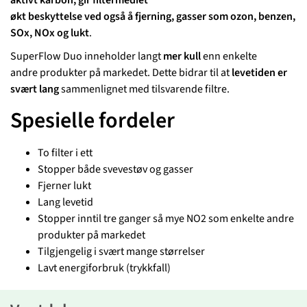
aktivt karbon, gir filtermediet
økt beskyttelse ved også å fjerning, gasser som ozon, benzen,
SOx, NOx og lukt
.
SuperFlow Duo inneholder langt
mer kull
enn enkelte
andre produkter på markedet. Dette bidrar til at
levetiden er
svært lang
sammenlignet med tilsvarende filtre.
Spesielle fordeler
To filter i ett
Stopper både svevestøv og gasser
Fjerner lukt
Lang levetid
Stopper inntil tre ganger så mye NO2 som enkelte andre
produkter på markedet
Tilgjengelig i svært mange størrelser
Lavt energiforbruk (trykkfall)