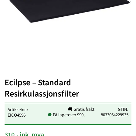
Ecilpse – Standard
Resirkulassjonsfilter
🚚 Gratis frakt
GTIN:
Artikkelnr.:
●
På lager
over 990,-
8033064229935
EICO4596
310,- ink. mva