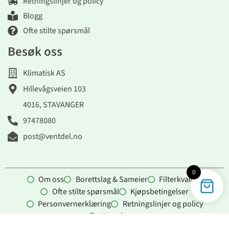
Retningslinjer og policy
Blogg
Ofte stilte spørsmål
Besøk oss
Klimatisk AS
Hillevågsveien 103
4016, STAVANGER
97478080
post@ventdel.no
0
Om oss
Borettslag & Sameier
Filterkvalitet
Ofte stilte spørsmål
Kjøpsbetingelser
Personvernerklæring
Retningslinjer og policy
Kontakt oss