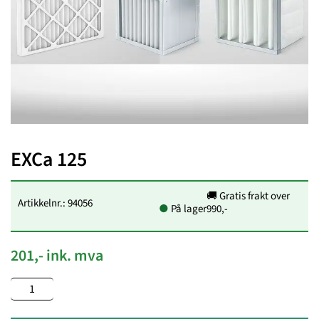
EXCa 125
🚚 Gratis frakt over
Artikkelnr.: 94056
●
På lager
990,-
201,- ink. mva