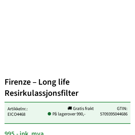
Firenze – Long life
Resirkulassjonsfilter
🚚 Gratis frakt
GTIN:
Artikkelnr.:
●
På lager
over 990,-
5709395044686
EICO4468
995,- ink. mva