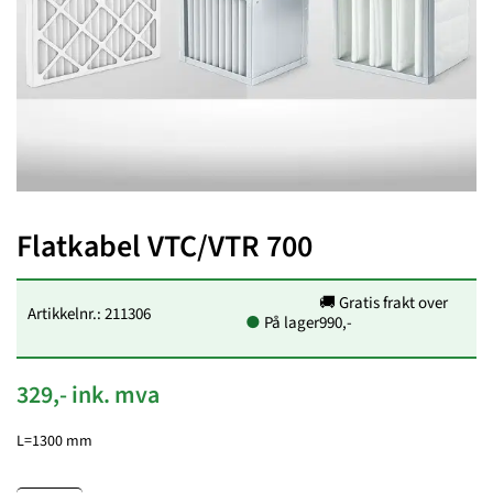
Flatkabel VTC/VTR 700
🚚 Gratis frakt over
Artikkelnr.: 211306
●
På lager
990,-
329,- ink. mva
L=1300 mm