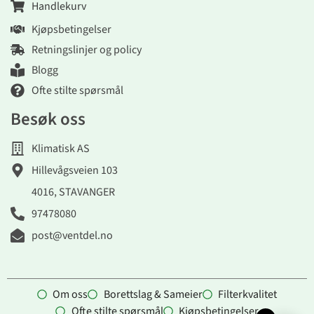
Handlekurv
Kjøpsbetingelser
Retningslinjer og policy
Blogg
Ofte stilte spørsmål
Besøk oss
Klimatisk AS
Hillevågsveien 103
4016, STAVANGER
97478080
post@ventdel.no
Om oss
Borettslag & Sameier
Filterkvalitet
Ofte stilte spørsmål
Kjøpsbetingelser