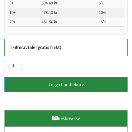
3+
504.69
kr
5%
10+
478.13
kr
10%
20+
451.56
kr
15%
Filteravtale (gratis frakt)
Legg i handlekurv
Beskrivelse