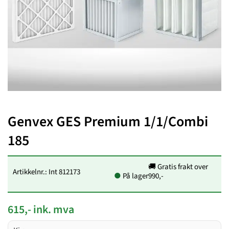
Genvex GES Premium 1/1/Combi
185
🚚 Gratis frakt over
Artikkelnr.: Int 812173
●
På lager
990,-
615,- ink. mva