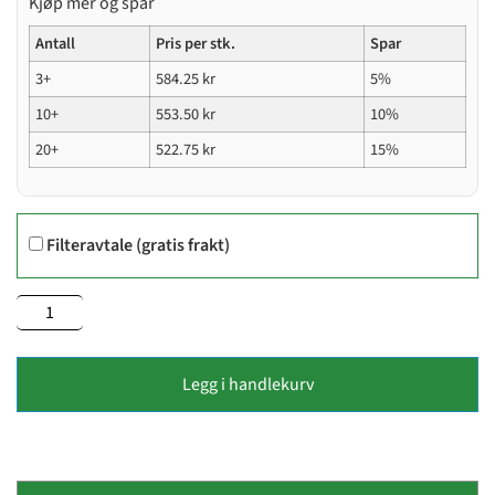
Kjøp mer og spar
Antall
Pris per stk.
Spar
3+
584.25
kr
5%
10+
553.50
kr
10%
20+
522.75
kr
15%
Filteravtale (gratis frakt)
Legg i handlekurv