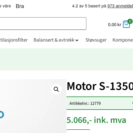
0
0.00
kr
tilasjonsfilter
Balansert & avtrekk
Støvsuger
Kompone
Motor S-135
Artikkelnr.: 12779
5.066,- ink. mva