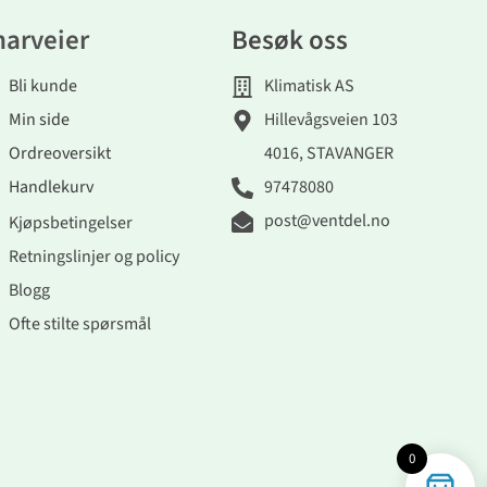
narveier
Besøk oss
Bli kunde
Klimatisk AS
Min side
Hillevågsveien 103
Ordreoversikt
4016, STAVANGER
Handlekurv
97478080
post@ventdel.no
Kjøpsbetingelser
Retningslinjer og policy
Blogg
Ofte stilte spørsmål
0