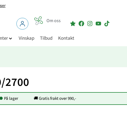
Om oss
nter
Vinskap
Tilbud
Kontakt
0/2700
●
På lager
🚚 Gratis frakt over 990,-