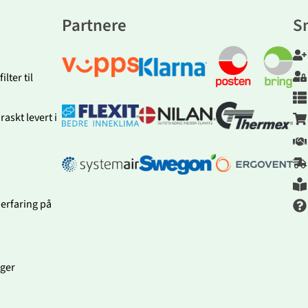
Partnere
S
lter til
askt levert i
 erfaring på
nger