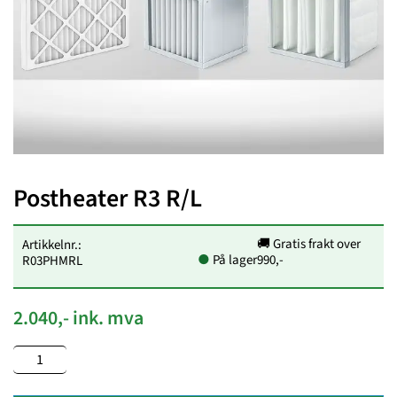
Postheater R3 R/L
🚚 Gratis frakt over
Artikkelnr.:
●
På lager
990,-
R03PHMRL
2.040,- ink. mva