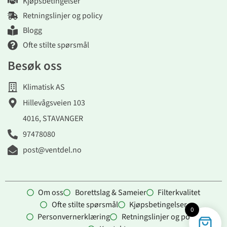
Kjøpsbetingelser
Retningslinjer og policy
Blogg
Ofte stilte spørsmål
Besøk oss
Klimatisk AS
Hillevågsveien 103
4016, STAVANGER
97478080
post@ventdel.no
Om oss
Borettslag & Sameier
Filterkvalitet
Ofte stilte spørsmål
Kjøpsbetingelser
0
Personvernerklæring
Retningslinjer og policy