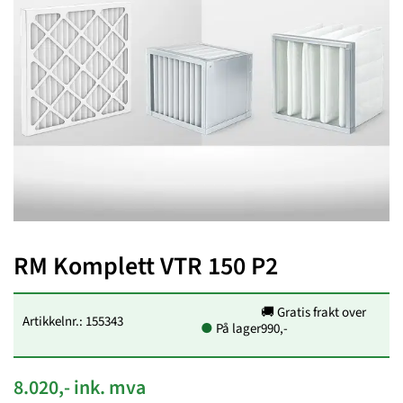
RM Komplett VTR 150 P2
🚚 Gratis frakt over
Artikkelnr.: 155343
●
På lager
990,-
8.020,- ink. mva