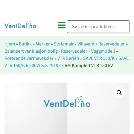
Hjem
»
Butikk
»
Merker
»
Systemair / Villavent
»
Reservedeler
»
Balansert ventilasjon bolig - Reservedeler
»
Veggmodell
»
Roterende varmeveksler
»
VTR Serien
»
SAVE VTR 150/K
»
SAVE
VTR 150/K R 500W S.S 79198
»
RM Komplett VTR 150 P2