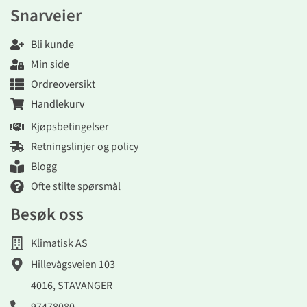
Snarveier
Bli kunde
Min side
Ordreoversikt
Handlekurv
Kjøpsbetingelser
Retningslinjer og policy
Blogg
Ofte stilte spørsmål
Besøk oss
Klimatisk AS
Hillevågsveien 103
4016, STAVANGER
97478080