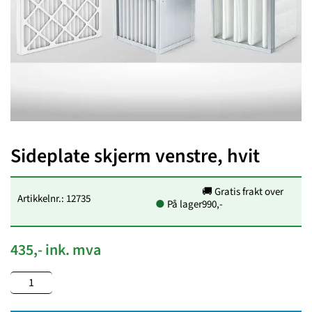
Sideplate skjerm venstre, hvit
🚚 Gratis frakt over
Artikkelnr.: 12735
●
På lager
990,-
435,- ink. mva