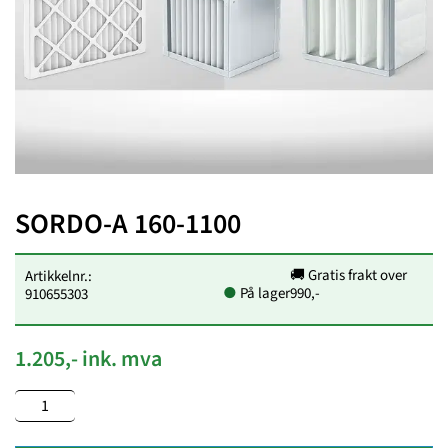
SORDO-A 160-1100
🚚 Gratis frakt over
Artikkelnr.:
●
På lager
990,-
910655303
1.205,- ink. mva