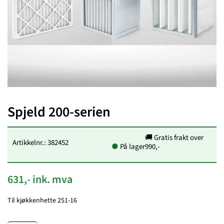
Spjeld 200-serien
🚚 Gratis frakt over
Artikkelnr.: 382452
●
På lager
990,-
631,- ink. mva
Til kjøkkenhette 251-16