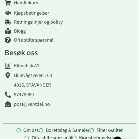
Handlekurv
Kjøpsbetingelser
Retningslinjer og policy
Blogg
Ofte stilte spørsmål
Besøk oss
Klimatisk AS
Hillevågsveien 103
4016, STAVANGER
97478080
post@ventdel.no
Om oss
Borettslag & Sameier
Filterkvalitet
Ofte stilte spørsmål
Kjøpsbetingelser