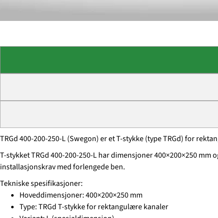
TRGd 400-200-250-L (Swegon) er et T-stykke (type TRGd) for rektang
T-stykket TRGd 400-200-250-L har dimensjoner 400×200×250 mm og e
installasjonskrav med forlengede ben.
Tekniske spesifikasjoner:
Hoveddimensjoner: 400×200×250 mm
Type: TRGd T-stykke for rektangulære kanaler