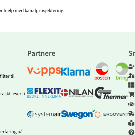
or hjelp med kanalprosjektering.
Partnere
S
lter til
askt levert i
 erfaring på