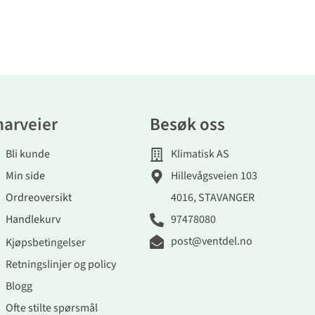
narveier
Besøk oss
Bli kunde
Klimatisk AS
Min side
Hillevågsveien 103
Ordreoversikt
4016, STAVANGER
Handlekurv
97478080
post@ventdel.no
Kjøpsbetingelser
Retningslinjer og policy
Blogg
Ofte stilte spørsmål