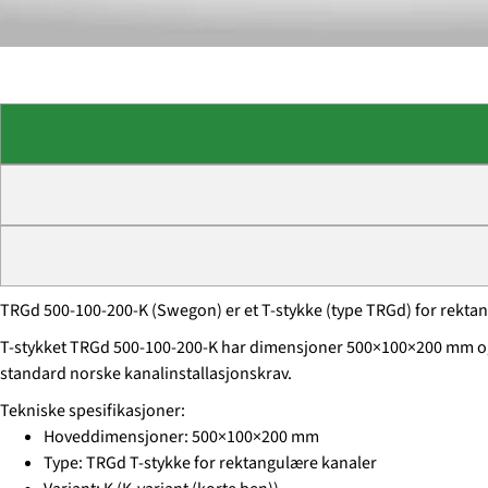
TRGd 500-100-200-K (Swegon) er et T-stykke (type TRGd) for rektang
T-stykket TRGd 500-100-200-K har dimensjoner 500×100×200 mm og e
standard norske kanalinstallasjonskrav.
Tekniske spesifikasjoner:
Hoveddimensjoner: 500×100×200 mm
Type: TRGd T-stykke for rektangulære kanaler