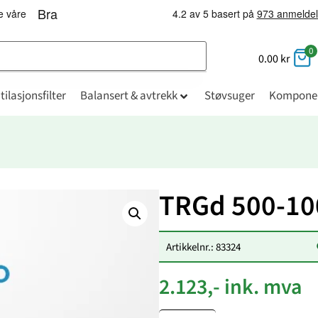
0
0.00
kr
tilasjonsfilter
Balansert & avtrekk
Støvsuger
Kompone
TRGd 500-10
Artikkelnr.: 83324
2.123,- ink. mva