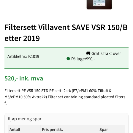
Filtersett Villavent SAVE VSR 150/B
etter 2019
🚚 Gratis frakt over
Artikkelnr.: K1019
●
På lager
990,-
520,- ink. mva
Filtersett PF VSR 150 STD PF sett=2stk (F7/ePM1 60% Tilluft &
M5/ePM10 50% Avtrekk) Filter set containing standard pleated filters
f..
Kjøp mer og spar
Antall
Pris per stk.
Spar