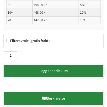
3+
494.00
kr
5%
10+
468.00
kr
10%
20+
442.00
kr
15%
Filteravtale (gratis frakt)
Legg i handlekurv
Beskrivelse