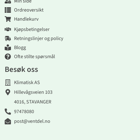
Min side
Ordreoversikt
Handlekurv
Kjøpsbetingelser
Retningslinjer og policy
Blogg
Ofte stilte spørsmål
Besøk oss
Klimatisk AS
Hillevågsveien 103
4016, STAVANGER
97478080
post@ventdel.no