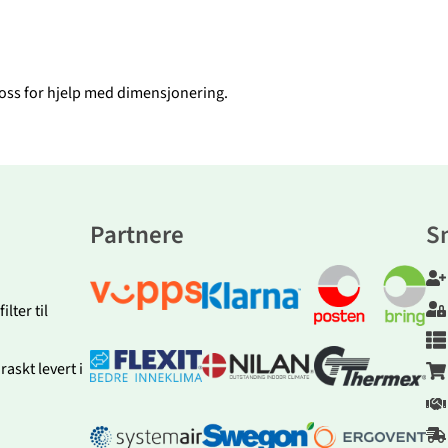
 oss for hjelp med dimensjonering.
Partnere
S
lter til
askt levert i