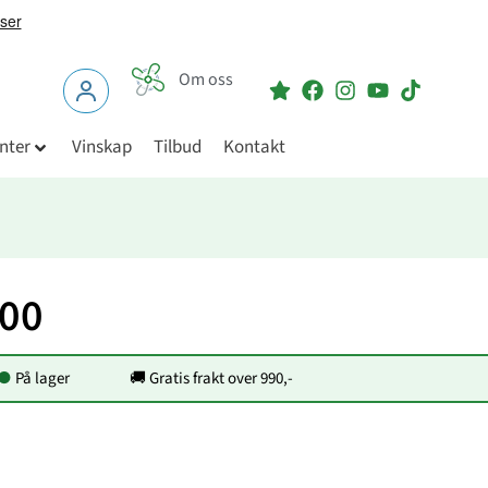
Om oss
nter
Vinskap
Tilbud
Kontakt
900
●
På lager
🚚 Gratis frakt over 990,-