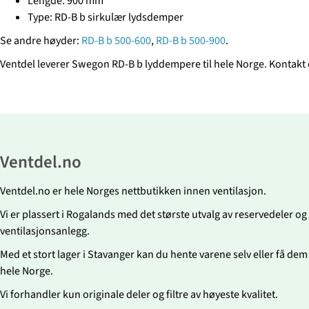
Lengde: 900 mm
Type: RD-B b sirkulær lydsdemper
Se andre høyder:
RD-B b 500-600
,
RD-B b 500-900
.
Ventdel leverer Swegon RD-B b lyddempere til hele Norge. Kontakt
Ventdel.no
Ventdel.no er hele Norges nettbutikken innen ventilasjon.
Vi er plassert i Rogalands med det største utvalg av reservedeler og fi
ventilasjonsanlegg.
Med et stort lager i Stavanger kan du hente varene selv eller få dem r
hele Norge.
Vi forhandler kun originale deler og filtre av høyeste kvalitet.