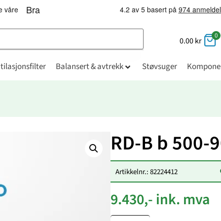
0
0.00
kr
tilasjonsfilter
Balansert & avtrekk
Støvsuger
Kompone
RD-B b 500-
Artikkelnr.: 82224412
9.430,- ink. mva