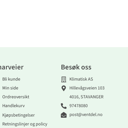
narveier
Besøk oss
Bli kunde
Klimatisk AS
Min side
Hillevågsveien 103
Ordreoversikt
4016, STAVANGER
Handlekurv
97478080
post@ventdel.no
Kjøpsbetingelser
Retningslinjer og policy